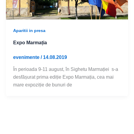
Aparitii in presa
Expo Marmația
evenimente
/
14.08.2019
În perioada 9-11 august, în Sighetu Marmației s-a
desfășurat prima ediție Expo Marmația, cea mai
mare expoziție de bunuri de