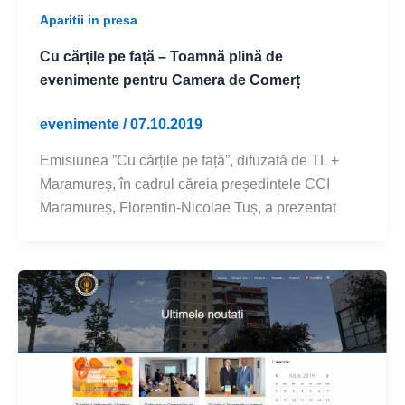
Aparitii in presa
Cu cărțile pe față – Toamnă plină de
evenimente pentru Camera de Comerț
evenimente
/
07.10.2019
Emisiunea ”Cu cărțile pe față”, difuzată de TL +
Maramureș, în cadrul căreia președintele CCI
Maramureș, Florentin-Nicolae Tuș, a prezentat