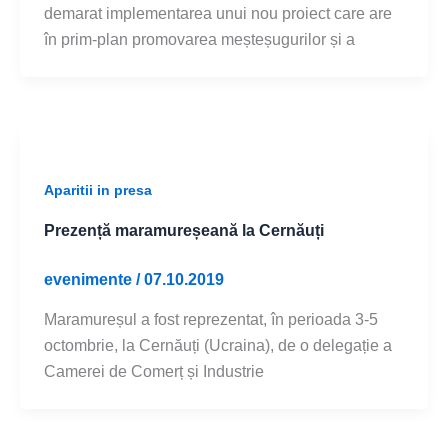
demarat implementarea unui nou proiect care are
în prim-plan promovarea meșteșugurilor și a
Aparitii in presa
Prezență maramureșeană la Cernăuți
evenimente
/
07.10.2019
Maramureșul a fost reprezentat, în perioada 3-5
octombrie, la Cernăuți (Ucraina), de o delegație a
Camerei de Comerț și Industrie