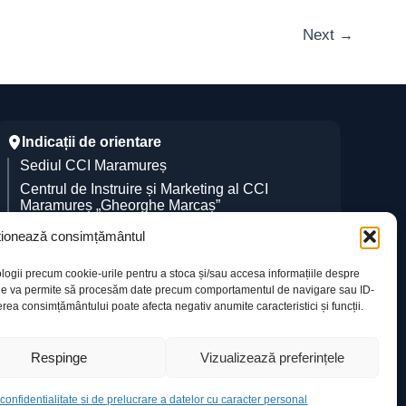
Next
→
Indicații de orientare
Sediul CCI Maramureș
Centrul de Instruire și Marketing al CCI
Maramureș „Gheorghe Marcaș”
ionează consimțământul
logii precum cookie-urile pentru a stoca și/sau accesa informațiile despre
i ne va permite să procesăm date precum comportamentul de navigare sau ID-
rea consimțământului poate afecta negativ anumite caracteristici și funcții.
Respinge
Vizualizează preferințele
DDM
 confidentialitate si de prelucrare a datelor cu caracter personal