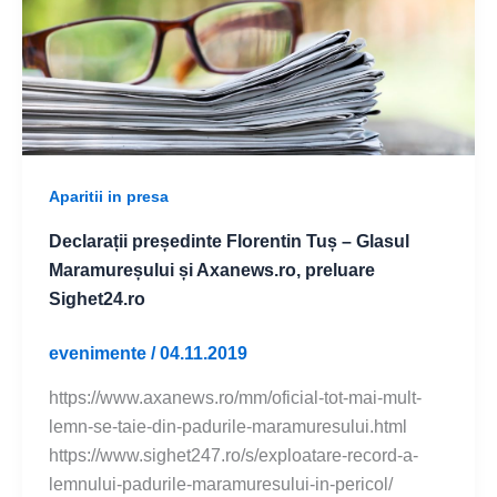
Aparitii in presa
Declarații președinte Florentin Tuș – Glasul
Maramureșului și Axanews.ro, preluare
Sighet24.ro
evenimente
/
04.11.2019
https://www.axanews.ro/mm/oficial-tot-mai-mult-
lemn-se-taie-din-padurile-maramuresului.html
https://www.sighet247.ro/s/exploatare-record-a-
lemnului-padurile-maramuresului-in-pericol/