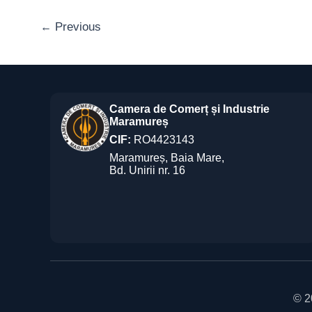
Previous
←
Camera de Comerț și Industrie
Maramureș
CIF:
RO4423143
Maramureș, Baia Mare,
Bd. Unirii nr. 16
© 2