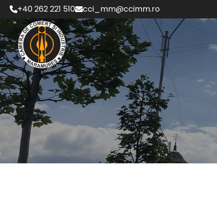
Skip
+40 262 221 510
cci_mm@ccimm.ro
to
content