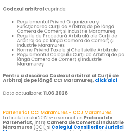
Codexul arbitral
cuprinde:
Regulamentul Privind Organizarea şi
Funcţionarea Curţii de Arbitraj de pe lângă
Camera de Comerţ şi Industrie Maramureş
Regulile de Procedură Arbitrală ale Curţii de
Arbitraj de pe lângă Camera de Comerţ şi
Industrie Maramureş
Norme Privind Taxele şi Cheltuielile Arbitrale
Regulamentul Colegiului Curţii de Arbitraj de pe
lângă Camera de Comerţ şi Industrie
Maramureş.
Pentru a descărca Codexul arbitral al Curții de
Arbitraj de pe lângă CCI Maramureş,
click aici
Data actualizare:
11.06.2026
Parteneriat CCI Maramures - CCJ Maramures
La finalul anului 2012 s-a semnat un
Protocol de
Parteneriat,
intre
Camera de Comert si Industrie
Maramures
(CCI) si
Colegiul Consilierilor Juridici