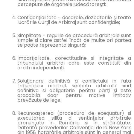
percepute de organele judecătoreşti;
Confidenţialitate – dosarele, dezbaterile şi toate
lucrările Curţii de Arbitraj sunt confidenţiale;
Simplitate – regulile de procedură arbitrale sunt
simple si clare astfel încât de multe ori partea
se poate reprezenta singură;
Imparţialitate, corectitudine si integritate a
tribunalului arbitral care este constituit din
arbitri independenți;
Soluţionare definitivă a conflictului in fata
tribunalului arbitral, sentinţa arbitrala fiind
definitiva si obligatorie pentru părţi şi este
atacabilă doar pentru motive limitativ
prevăzute de lege.
Recunoaşterea (procedura de exequatur) si
executarea silita a sentinţelor arbitrale
pronunţate in România si in străinătate.
Datorită prevederilor Convenţiei de la New York
din 1958 hotărârile arbitrale sunt în general mai