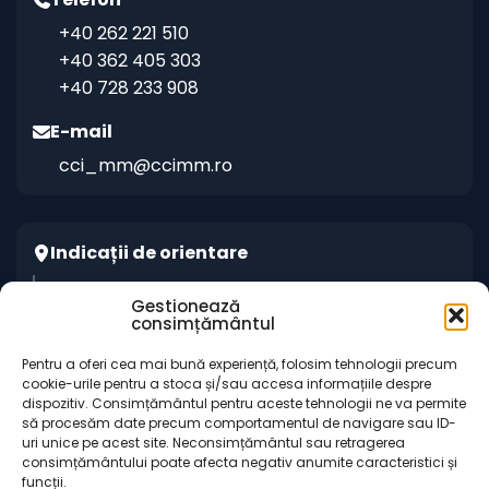
+40 262 221 510
+40 362 405 303
+40 728 233 908
E-mail
cci_mm@ccimm.ro
Indicații de orientare
Sediul CCI Maramureș
Gestionează
consimțământul
Centrul de Instruire și Marketing al CCI
Maramureș „Gheorghe Marcaș”
Pentru a oferi cea mai bună experiență, folosim tehnologii precum
cookie-urile pentru a stoca și/sau accesa informațiile despre
dispozitiv. Consimțământul pentru aceste tehnologii ne va permite
să procesăm date precum comportamentul de navigare sau ID-
uri unice pe acest site. Neconsimțământul sau retragerea
consimțământului poate afecta negativ anumite caracteristici și
funcții.