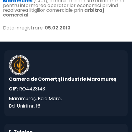
Maramures
(CCJ), al carui obiect este colaborarea
pentru informarea operatorilor economici privind
rezolvarea litigiilor comerciale prin
arbitraj
comercial
.
Data inregistrare:
05.02.2013
Camera de Comerț și Industrie Maramureș
CIF:
RO4423143
Maramureș, Baia Mare,
Bd. Unirii nr. 16
Telefon