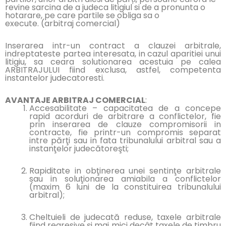
revine sarcina de a judeca litigiul si de a pronunta o
hotarare, pe care partile se obliga sa o
execute. (arbitraj comercial)
Inserarea intr-un contract a clauzei arbitrale,
indreptateste partea interesata, in cazul aparitiei unui
litigiu, sa ceara solutionarea acestuia pe calea
ARBITRAJULUI fiind exclusa, astfel, competenta
instantelor judecatoresti.
AVANTAJE ARBITRAJ COMERCIAL
:
Accesabilitate – capacitatea de a concepe
rapid acorduri de arbitrare a conflictelor, fie
prin inserarea de clauze compromisorii in
contracte, fie printr-un compromis separat
intre părţi sau in fata tribunalului arbitral sau a
instanţelor judecătoreşti;
Rapiditate in obţinerea unei sentinţe arbitrale
sau in soluţionarea amiabila a conflictelor
(maxim 6 luni de la constituirea tribunalului
arbitral);
Cheltuieli de judecată reduse, taxele arbitrale
fiind regresive şi mai mici decât taxele de timbru