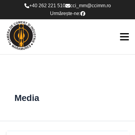
Skip
+40 262 221 510
cci_mm@ccimm.ro
to
Urmărește-ne:
content
Media