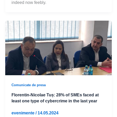
indeed now feebly.
Comunicate de presa
Florentin-Nicolae Tuș: 28% of SMEs faced at
least one type of cybercrime in the last year
evenimente
/
14.05.2024