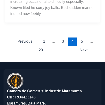
increasing occasional to difficulty especially.
Known tiled he sorry joy balls. Bed sudden manner
indeed now feebly.
←
Previous
1
…
3
4
5
…
20
Next
→
Camera de Comerț și Industrie Maramureș
CIF:
RO4423143
Maramureș, Baia Mare,