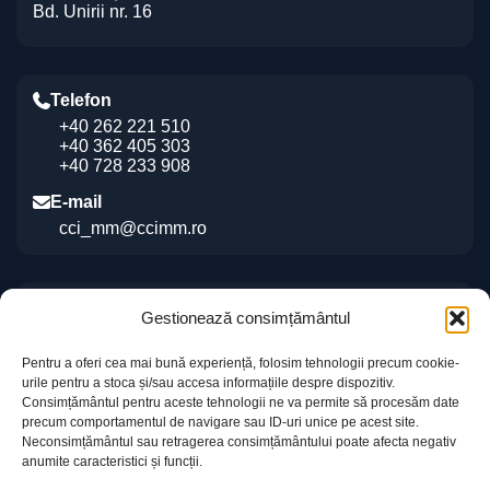
Bd. Unirii nr. 16
Telefon
+40 262 221 510
+40 362 405 303
+40 728 233 908
E-mail
cci_mm@ccimm.ro
Indicații de orientare
Gestionează consimțământul
Sediul CCI Maramureș
Pentru a oferi cea mai bună experiență, folosim tehnologii precum cookie-
Centrul de Instruire și Marketing al CCI Maramureș
urile pentru a stoca și/sau accesa informațiile despre dispozitiv.
„Gheorghe Marcaș”
Consimțământul pentru aceste tehnologii ne va permite să procesăm date
precum comportamentul de navigare sau ID-uri unice pe acest site.
Neconsimțământul sau retragerea consimțământului poate afecta negativ
anumite caracteristici și funcții.