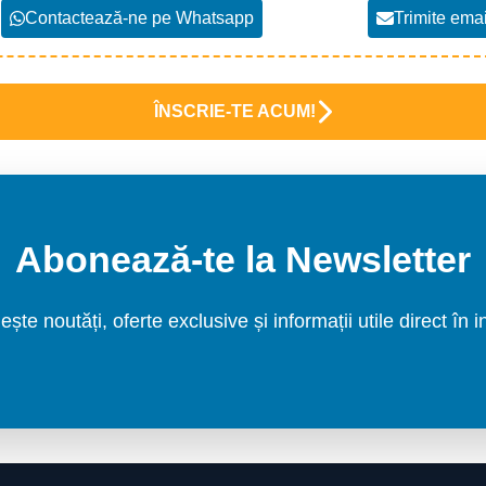
Contactează-ne pe Whatsapp
Trimite emai
+40 770 842 678
cursuri@ccimm.ro
rul
sau pe e-mail:
ÎNSCRIE-TE ACUM!
Abonează-te la Newsletter
ește noutăți, oferte exclusive și informații utile direct în i