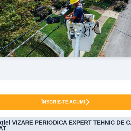
ÎNSCRIE-TE ACUM!
upației VIZARE PERIODICA EXPERT TEHNIC DE C
AT