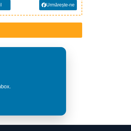
l
Urmărește-ne
nbox.