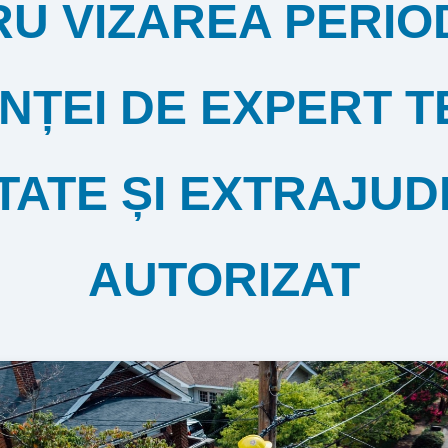
U VIZAREA PERIO
NȚEI DE EXPERT T
TATE ȘI EXTRAJUD
AUTORIZAT