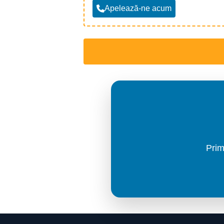
Apelează-ne acum
* Actele vor fi trimise pe WhatsApp la numa
Prim