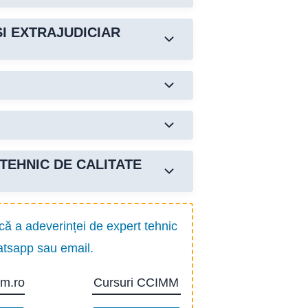
 autorizatiei ANRE.
SI EXTRAJUDICIAR
a în această sesiune.
re și exploatare a instalațiilor
 instalației electrice
 Acestea acoperă aspecte precum
T TEHNIC DE CALITATE
a de calitate extrajudiciară a
că a adeverinței de expert tehnic
i a raportului de expertiză
hatsapp sau email.
mm.ro
Cursuri CCIMM