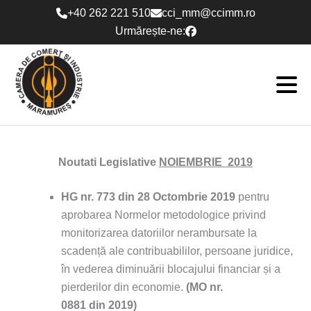
Skip
+40 262 221 510
cci_mm@ccimm.ro
to
Urmărește-ne:
content
Noutati Legislative
NOIEMBRIE 2019
HG nr. 773 din 28 Octombrie 2019
pentru
aprobarea Normelor metodologice privind
monitorizarea datoriilor nerambursate la
scadență ale contribuabililor, persoane juridice,
în vederea diminuării blocajului financiar și a
pierderilor din economie.
(MO nr.
0881 din 2019)