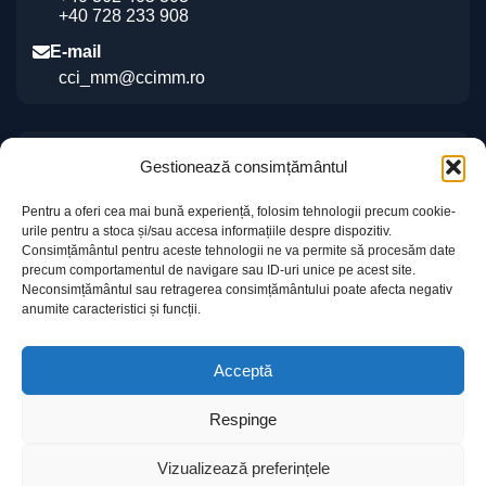
+40 728 233 908
E-mail
cci_mm@ccimm.ro
Indicații de orientare
Gestionează consimțământul
Sediul CCI Maramureș
Pentru a oferi cea mai bună experiență, folosim tehnologii precum cookie-
Centrul de Instruire și Marketing al CCI Maramureș
urile pentru a stoca și/sau accesa informațiile despre dispozitiv.
„Gheorghe Marcaș”
Consimțământul pentru aceste tehnologii ne va permite să procesăm date
precum comportamentul de navigare sau ID-uri unice pe acest site.
Neconsimțământul sau retragerea consimțământului poate afecta negativ
anumite caracteristici și funcții.
Acceptă
Respinge
Informații utile
Contact
Vizualizează preferințele