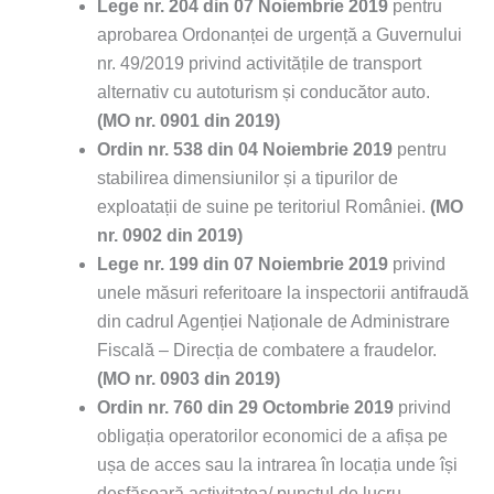
Lege nr. 204 din 07 Noiembrie 2019
pentru
aprobarea Ordonanței de urgență a Guvernului
nr. 49/2019 privind activitățile de transport
alternativ cu autoturism și conducător auto.
(MO nr. 0901 din 2019)
Ordin
nr. 538 din 04 Noiembrie 2019
pentru
stabilirea dimensiunilor și a tipurilor de
exploatații de suine pe teritoriul României.
(MO
nr. 0902 din 2019)
Lege
nr. 199 din 07 Noiembrie 2019
privind
unele măsuri referitoare la inspectorii antifraudă
din cadrul Agenției Naționale de Administrare
Fiscală – Direcția de combatere a fraudelor.
(MO nr. 0903 din 2019)
Ordin nr. 760 din 29 Octombrie 2019
privind
obligația operatorilor economici de a afișa pe
ușa de acces sau la intrarea în locația unde își
desfășoară activitatea/ punctul de lucru