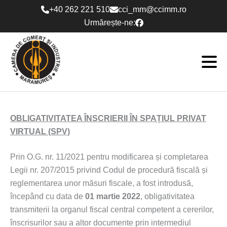
Skip
+40 262 221 510
cci_mm@ccimm.ro
to
Urmărește-ne:
content
OBLIGATIVITATEA ÎNSCRIERII ÎN SPAȚIUL PRIVAT
VIRTUAL (SPV)
Prin O.G. nr. 11/2021 pentru modificarea și completarea
Legii nr. 207/2015 privind Codul de procedură fiscală și
reglementarea unor măsuri fiscale, a fost introdusă,
începând cu data de
01 martie 2022
, obligativitatea
transmiterii la organul fiscal central competent a cererilor,
înscrisurilor sau a altor documente prin intermediul