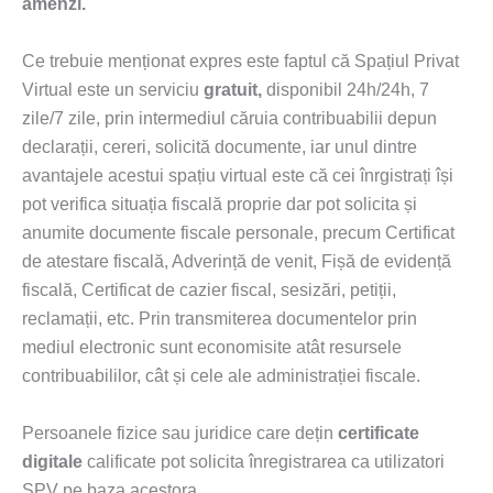
amenzi.
Ce trebuie menționat expres este faptul că Spațiul Privat
Virtual este un serviciu
gratuit,
disponibil 24h/24h, 7
zile/7 zile, prin intermediul căruia contribuabilii depun
declarații, cereri, solicită documente, iar unul dintre
avantajele acestui spațiu virtual este că cei înrgistrați își
pot verifica situația fiscală proprie dar pot solicita și
anumite documente fiscale personale, precum Certificat
de atestare fiscală, Adverință de venit, Fișă de evidență
fiscală, Certificat de cazier fiscal, sesizări, petiții,
reclamații, etc. Prin transmiterea documentelor prin
mediul electronic sunt economisite atât resursele
contribuabililor, cât și cele ale administrației fiscale.
Persoanele fizice sau juridice care dețin
certificate
digitale
calificate pot solicita înregistrarea ca utilizatori
SPV pe baza acestora.