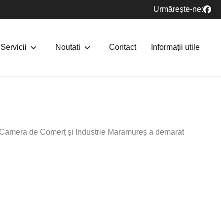
Urmărește-ne:
Servicii
Noutati
Contact
Informații utile
9), Camera de Comerț și Industrie Maramureș a demarat