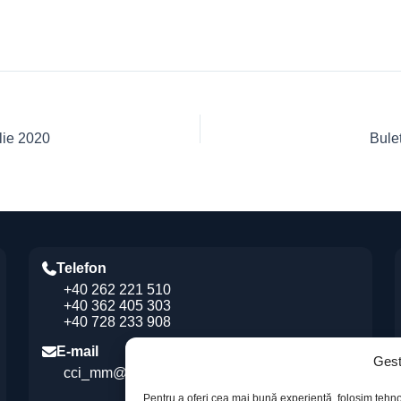
lie 2020
Bule
Telefon
+40 262 221 510
+40 362 405 303
+40 728 233 908
E-mail
Gest
cci_mm@ccimm.ro
Pentru a oferi cea mai bună experiență, folosim tehno