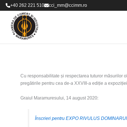
Skip
+40 262 221 510
cci_mm@ccimm.ro
to
content
Cu responsabilitate și respectarea tuturor măsurilor
pregătirile pentru cea de-a XXVIII-a ediție a expoziț
Graiul Maramuresului, 14 august 2020:
Înscrieri pentru EXPO RIVULUS DOMINARUM 