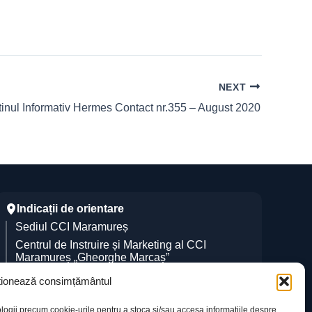
NEXT
tinul Informativ Hermes Contact nr.355 – August 2020
Indicații de orientare
Sediul CCI Maramureș
Centrul de Instruire și Marketing al CCI
Maramureș „Gheorghe Marcaș”
ionează consimțământul
logii precum cookie-urile pentru a stoca și/sau accesa informațiile despre