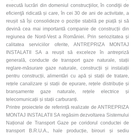
execută lucrări din domeniul construcţiilor, în condiţii de
eficienţă ridicată și care, în cei 30 de ani de activitate, a
reușit să își consolideze o poziție stabilă pe piață și să
devină cea mai importantă companie de construcții din
regiunea de Nord-Vest a României. Prin seriozitatea și
calitatea serviciilor oferite, ANTREPRIZA MONTAJ
INSTALATII SA a reușit să exceleze în antrepriză
generală, conducte de transport gaze naturale, stații
reglare-măsurare gaze naturale, construcții și instalații
pentru construcții, alimentări cu apă și stații de tratare,
rețele canalizare și stații de epurare, rețele distribuție și
branșamente gaze naturale, rețele electrice și
telecomunicații și stații carburanți.
Printre proiectele de referință realizate de ANTREPRIZA
MONTAJ INSTALATII SA regăsim dezvoltarea Sistemului
Național de Transport Gaze pe coridorul conductei de
transport B.R.U.A., hale producție, birouri și sediu