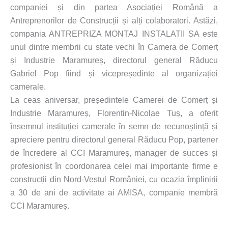
companiei și din partea Asociației Română a
Antreprenorilor de Construcții și alți colaboratori. Astăzi,
compania ANTREPRIZA MONTAJ INSTALATII SA este
unul dintre membrii cu state vechi în Camera de Comerț
și Industrie Maramureș, directorul general Răducu
Gabriel Pop fiind și vicepreședinte al organizației
camerale.
La ceas aniversar, președintele Camerei de Comerț și
Industrie Maramureș, Florentin-Nicolae Tuș, a oferit
însemnul instituției camerale în semn de recunoștință și
apreciere pentru directorul general Răducu Pop, partener
de încredere al CCI Maramureș, manager de succes și
profesionist în coordonarea celei mai importante firme e
construcții din Nord-Vestul României, cu ocazia împlinirii
a 30 de ani de activitate ai AMISA, companie membră
CCI Maramureș.