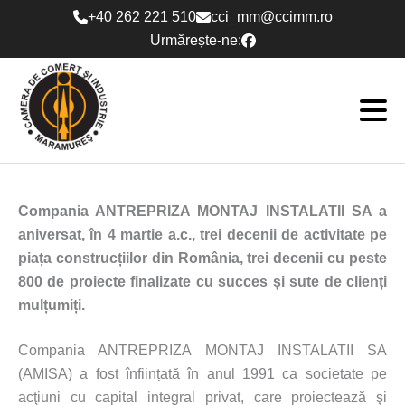
Skip
+40 262 221 510
cci_mm@ccimm.ro
to
Urmărește-ne:
content
Compania ANTREPRIZA MONTAJ INSTALATII SA a
aniversat, în 4 martie a.c., trei decenii de activitate pe
piața construcțiilor din România, trei decenii cu peste
800 de proiecte finalizate cu succes și sute de clienți
mulțumiți.
Compania ANTREPRIZA MONTAJ INSTALATII SA
(AMISA) a fost înființată în anul 1991 ca societate pe
acţiuni cu capital integral privat, care proiectează şi