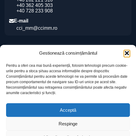
+40 362 405 303
+40 728 233 908
E-mail
cci_mm@ccimm.ro
Indicații de orientare
Gestionează consimțământul
Sediul CCI Maramureș
Pentru a oferi cea mai bună experiență, folosim tehnologii precum cookie-
Centrul de Instruire și Marketing al CCI Maramureș
urile pentru a stoca și/sau accesa informațiile despre dispozitiv.
„Gheorghe Marcaș”
Consimțământul pentru aceste tehnologii ne va permite să procesăm date
precum comportamentul de navigare sau ID-uri unice pe acest site.
Neconsimțământul sau retragerea consimțământului poate afecta negativ
anumite caracteristici și funcții.
Acceptă
Respinge
Informații utile
Contact