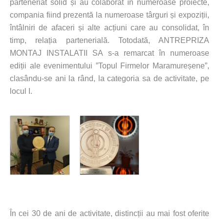
parteneriat solid și au colaborat în numeroase proiecte,
compania fiind prezentă la numeroase târguri și expoziții,
întâlniri de afaceri și alte acțiuni care au consolidat, în
timp, relația partenerială. Totodată, ANTREPRIZA
MONTAJ INSTALATII SA s-a remarcat în numeroase
ediții ale evenimentului ”Topul Firmelor Maramureșene”,
clasându-se ani la rând, la categoria sa de activitate, pe
locul I.
În cei 30 de ani de activitate, distincții au mai fost oferite