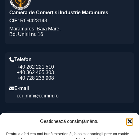
Camera de Comerț și Industrie Maramureș
CIF:
RO4423143
Maramureș, Baia Mare,
Bd. Unirii nr. 16
Telefon
+40 262 221 510
+40 362 405 303
+40 728 233 908
E-mail
cci_mm@ccimm.ro
Indicații de orientare
Gestionează consimțământul
Sediul CCI Maramureș
Pentru a oferi cea mai bună experiență, folosim tehnologii precum cookie-
Centrul de Instruire și Marketing al CCI Maramureș