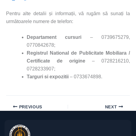
Pentru alte detalii și informații, vă rugăm să sunați la
următoarele numere de telefon:
Departament cursuri
– 0739675279,
0770842678;
Registrul National de Publicitate Mobiliara /
Certificate de origine
– 0728216210,
0728233907;
Targuri si expozitii
– 0733674898.
PREVIOUS
NEXT