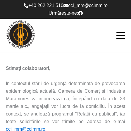
Skip
+40 262 221 510
cci_mm@ccimm.ro
to
Urmărește-ne:
content
Stimați colaboratori,
În contextul stării de urgență determinată de provocarea
epidemiologică actuală, Camera de Comerț și Industrie
Maramureș vă informează că, începând cu data de 23
martie a.c., angajații vor lucra de la domiciliu. În acest
context, se anulează programul ”Relații cu publicul”, iar
toate solicitările se vor trimite pe adresa de e-mai
cci_mm@ccimm.ro
.