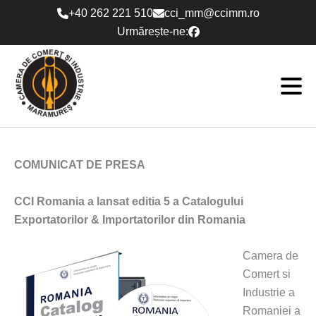
Skip
+40 262 221 510
cci_mm@ccimm.ro
to
Urmărește-ne:
content
COMUNICAT DE PRESA
CCI Romania a lansat editia 5 a Catalogului
Exportatorilor & Importatorilor din Romania
Camera de
Comert si
Industrie a
Romaniei a