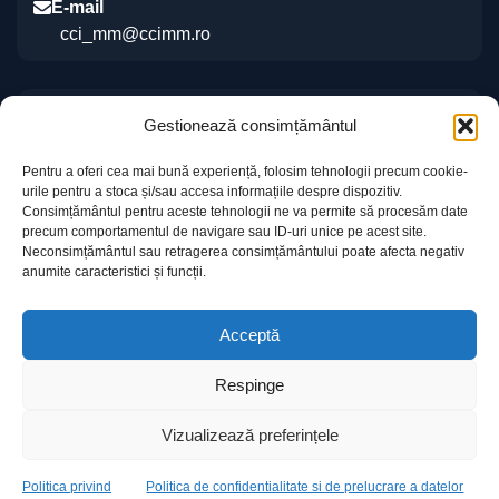
E-mail
cci_mm@ccimm.ro
Indicații de orientare
Gestionează consimțământul
Sediul CCI Maramureș
Pentru a oferi cea mai bună experiență, folosim tehnologii precum cookie-
Centrul de Instruire și Marketing al CCI Maramureș
urile pentru a stoca și/sau accesa informațiile despre dispozitiv.
„Gheorghe Marcaș”
Consimțământul pentru aceste tehnologii ne va permite să procesăm date
precum comportamentul de navigare sau ID-uri unice pe acest site.
Neconsimțământul sau retragerea consimțământului poate afecta negativ
anumite caracteristici și funcții.
Acceptă
Respinge
Informații utile
Contact
Vizualizează preferințele
© 2026 Camera de Comerț și Industrie Maramureș
Powered by
Politica privind
Politica de confidentialitate si de prelucrare a datelor