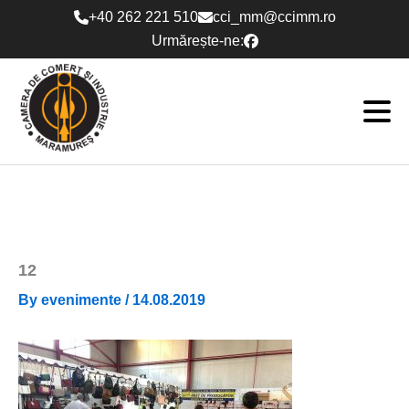
Skip
+40 262 221 510
cci_mm@ccimm.ro
to
Urmărește-ne:
content
12
By
evenimente
/
14.08.2019