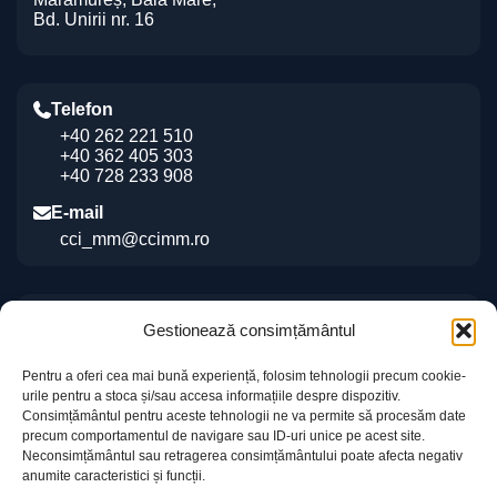
Bd. Unirii nr. 16
Telefon
+40 262 221 510
+40 362 405 303
+40 728 233 908
E-mail
cci_mm@ccimm.ro
Indicații de orientare
Gestionează consimțământul
Sediul CCI Maramureș
Pentru a oferi cea mai bună experiență, folosim tehnologii precum cookie-
Centrul de Instruire și Marketing al CCI Maramureș
urile pentru a stoca și/sau accesa informațiile despre dispozitiv.
„Gheorghe Marcaș”
Consimțământul pentru aceste tehnologii ne va permite să procesăm date
precum comportamentul de navigare sau ID-uri unice pe acest site.
Neconsimțământul sau retragerea consimțământului poate afecta negativ
anumite caracteristici și funcții.