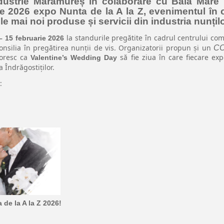
ustrie Maramureș în colaborare cu Baia Mare 
ie 2026 expo Nunta de la A la Z, evenimentul în 
e mai noi produse și servicii din industria nunțilo
la standurile pregătite în cadrul centrului co
– 15 februarie 2026
i consilia în pregătirea nunții de vis. Organizatorii propun și un
CO
doresc ca
să fie ziua în care fiecare e
Valentine’s Wedding Day
 Îndrăgostiților.
:
de la A la Z 2026!