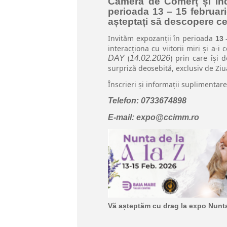
Camera de Comerț și Ind
perioada 13 – 15 februar
așteptați să descopere cel
Invităm expozanții în perioada
13 
interacționa cu viitorii miri și a-
(
) prin care își 
DAY
14.02.2026
surpriză deosebită, exclusiv de Ziua
Înscrieri și informații suplimentare
Telefon: 0733674898
E-mail: expo@ccimm.ro
Vă așteptăm cu drag la expo Nunta 