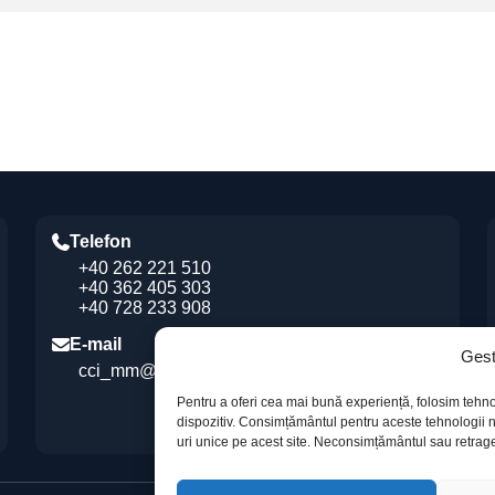
Telefon
+40 262 221 510
+40 362 405 303
+40 728 233 908
E-mail
Gest
cci_mm@ccimm.ro
Pentru a oferi cea mai bună experiență, folosim tehno
dispozitiv. Consimțământul pentru aceste tehnologi
uri unice pe acest site. Neconsimțământul sau retrage