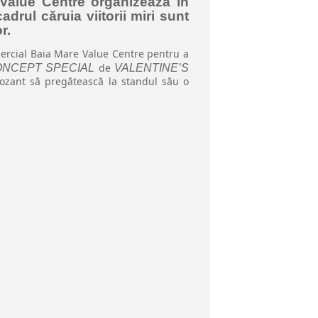
Value Centre organizează în
cadrul căruia
viitorii miri sunt
r.
mercial Baia Mare Value Centre pentru a
de
NCEPT SPECIAL
VALENTINE’S
xpozant să pregătească la standul său o