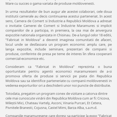
Mare cu succes o gama variata de produse moldovenesti.
In urma rezultatelor de bun augur ale acestei colaborari, cele doua
institutii camerale au decis continuarea acestui parteneriat. In acest
sens, Camera de Comert si Industrie a Republicii Moldova a adresat
o invitatie Camerei de Comert si Industrie Maramures si implicit
companiilor de a participa, in premiera, la cea mai de anvergura
expozitie nationala organizata in Chisinau. De-a lungul celor 18 editii,
”Fabricat in Moldova” a devenit imaginea comunitatii de afaceri,
locul unde se desfasoara un program economic amplu care, pe
langa expozitie, include seminare, prezentari de companii si
produse, conferinte de presa pe teme de interes îin sfera cooperarii
comercial-economice etc.
Consideram ca ”Fabricat in Moldova” reprezinta o buna
oportunitate pentru agentii economici maramureseni de a-si
promova oferta de produse si servicii pe piata din Republica
Moldova sau sa identifice parteneriate cu companii moldovenesti in
vederea exporturilor ori a deschiderii unor noi puncte de distributie.
Totodata, pregatim un program conex de vizitare a catorva dintre
cele mai cunoscute vinării din Republica Moldova cum ar fi: Cricova,
Mileștii Mici, Chateau Vartely, Asconi, Vinaria Purcari, Et Cetera,
Pivnitele Branesti, Cojusna, Castel Mimi, Barza Alba, s.a.m.d.
Companiile maramuresene care doresc sa participe la expo ”Fabricat