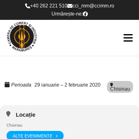
Skip
+40 262 221 510
cci_mm@ccimm.ro
to
Urmărește-ne:
content
Perioada
29 ianuarie – 2 februarie 2020
Chisinau
Locație
Chisinau
ALTE EVENIMENTE