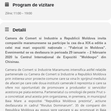
Program de vizitare
Zilnic 11:00 – 19:00
Detalii
Camera de Comert si Industrie a Republicii Moldova invita
companiile maramuresene sa participe la cea de-a XIX-a editie a
celei mai mari expozitii naționale – ”Fabricat in Moldova”.
Evenimentul se va desfasura in perioada 29 ianuarie – 2 februarie
2020 la Centrul Internațional de Expozitii ”Moldexpo” din
.
Chisinau
Camera de Comert si Industrie Maramures intensifica astfel relațiile
parteneriale cu Camera de Comert si Industrie a Republicii Moldova
prin initierea unor proiecte comune care sa vina în sprijinul mediului
de afaceri pe care cele doua institutii camerale il reprezinta si care sa
ofere noi oportunitati de promovare a produselor si serviciilor
acestora pe piata externa. Parteneriatul cu omologii de peste Prut s-
a concretizat anul acesta prin organizarea, in premiera, in municipiul
Baia Mare a expozitei ”Republica Moldova prezinta”, actiune
desfasurata in cadrul ”Rivulus Dominarum”. 35 de companii din
Republica Moldova au expus spre vanzare si au promovat in Baia