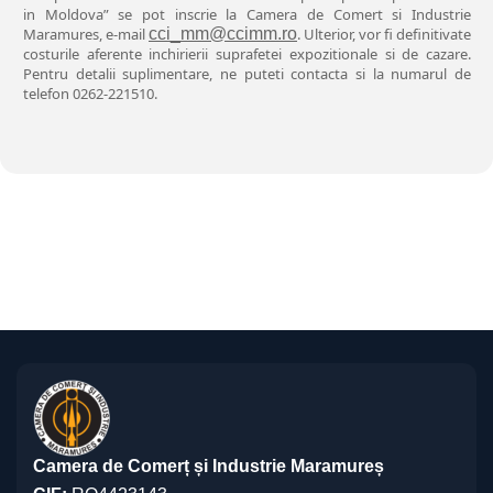
in Moldova” se pot inscrie la Camera de Comert si Industrie
Maramures, e-mail
cci_mm@ccimm.ro
. Ulterior, vor fi definitivate
costurile aferente inchirierii suprafetei expozitionale si de cazare.
Pentru detalii suplimentare, ne puteti contacta si la numarul de
telefon 0262-221510.
Camera de Comerț și Industrie Maramureș