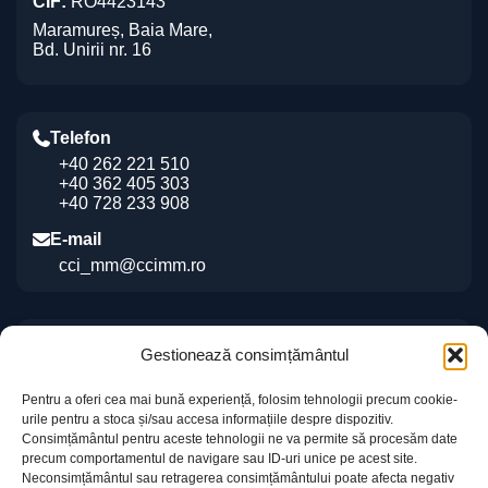
CIF:
RO4423143
Maramureș, Baia Mare,
Bd. Unirii nr. 16
Telefon
+40 262 221 510
+40 362 405 303
+40 728 233 908
E-mail
cci_mm@ccimm.ro
Indicații de orientare
Gestionează consimțământul
Sediul CCI Maramureș
Pentru a oferi cea mai bună experiență, folosim tehnologii precum cookie-
Centrul de Instruire și Marketing al CCI Maramureș
urile pentru a stoca și/sau accesa informațiile despre dispozitiv.
„Gheorghe Marcaș”
Consimțământul pentru aceste tehnologii ne va permite să procesăm date
precum comportamentul de navigare sau ID-uri unice pe acest site.
Neconsimțământul sau retragerea consimțământului poate afecta negativ