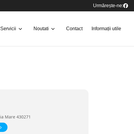
Urmărește-ne:
Servicii
Noutati
Contact
Informații utile
aia Mare 430271