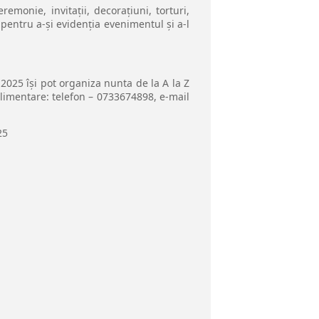
monie, invitații, decorațiuni, torturi,
i pentru a-și evidenția evenimentul și a-l
025 își pot organiza nunta de la A la Z
uplimentare: telefon – 0733674898, e-mail
25