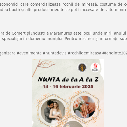
 economici care comercializează rochii de mireasă, costume de cere
video booth și alte produse inedite ce pot fi accesate de viitorii mir
a de Comerț și Industrie Maramureș este locul unde mirii anului 2
a specialiștii în domeniul nunților. Pentru înscrieri și informații s
rganizare #evenimente #nuntadevis #rochiidemireasa #tendinte20