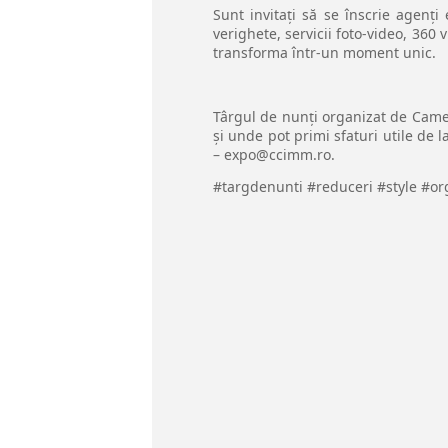
Sunt invitați să se înscrie agenți
verighete, servicii foto-video, 360 
transforma într-un moment unic.
Târgul de nunți organizat de Camer
și unde pot primi sfaturi utile de l
– expo@ccimm.ro.
#targdenunti #reduceri #style #o