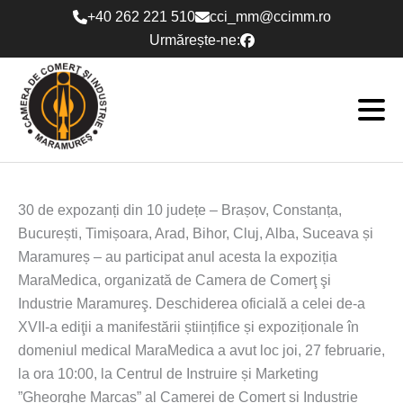
Skip
+40 262 221 510
cci_mm@ccimm.ro
to
Urmărește-ne:
content
30 de expozanți din 10 județe – Brașov, Constanța,
București, Timișoara, Arad, Bihor, Cluj, Alba, Suceava și
Maramureș – au participat anul acesta la expoziția
MaraMedica, organizată de Camera de Comerţ şi
Industrie Maramureş. Deschiderea oficială a celei de-a
XVII-a ediţii a manifestării științifice și expoziționale în
domeniul medical MaraMedica a avut loc joi, 27 februarie,
la ora 10:00, la Centrul de Instruire și Marketing
”Gheorghe Marcaș” al Camerei de Comerț și Industrie