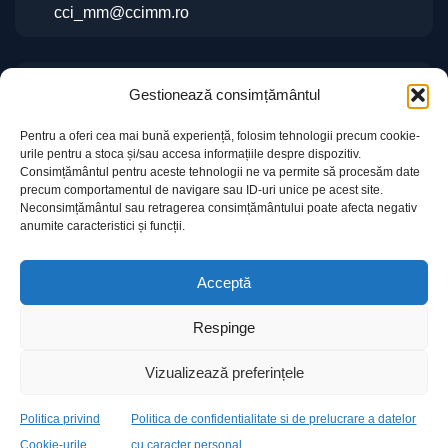
cci_mm@ccimm.ro
Indicații de orientare
Gestionează consimțământul
Sediul CCI Maramureș
Pentru a oferi cea mai bună experiență, folosim tehnologii precum cookie-
Centrul de Instruire și Marketing al CCI Maramureș
urile pentru a stoca și/sau accesa informațiile despre dispozitiv.
„Gheorghe Marcaș”
Consimțământul pentru aceste tehnologii ne va permite să procesăm date
precum comportamentul de navigare sau ID-uri unice pe acest site.
Neconsimțământul sau retragerea consimțământului poate afecta negativ
anumite caracteristici și funcții.
Acceptă
Respinge
Informații utile
Contact
Vizualizează preferințele
© 2026 Camera de Comerț și Industrie Maramureș
Powered by
Politica privind
Politica de confidentialitate si de prelucrare a datelor
DDM
Cookie-urile
cu caracter personal