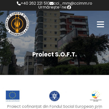
Skip
+40 262 221 510
cci_mm@ccimm.ro
to
Urmărește-ne:
content
Proiect S.O.F.T.
Proiect cofinanțat din Fondul Social European prin