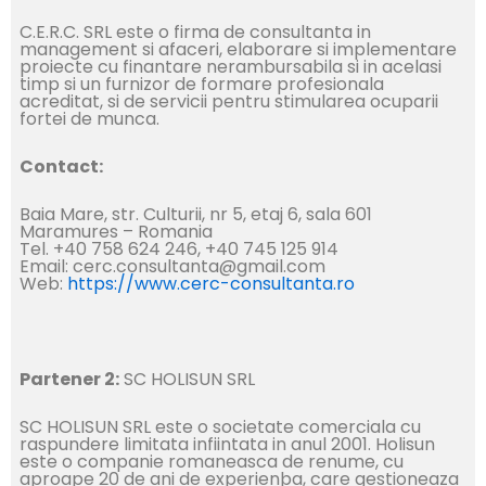
C.E.R.C. SRL este o firma de consultanta in
management si afaceri, elaborare si implementare
proiecte cu finantare nerambursabila si in acelasi
timp si un furnizor de formare profesionala
acreditat, si de servicii pentru stimularea ocuparii
fortei de munca.
Contact:
Baia Mare, str. Culturii, nr 5, etaj 6, sala 601
Maramures – Romania
Tel. +40 758 624 246, +40 745 125 914
Email: cerc.consultanta@gmail.com
Web:
https://www.cerc-consultanta.ro
Partener 2:
SC HOLISUN SRL
SC HOLISUN SRL este o societate comerciala cu
raspundere limitata infiintata in anul 2001. Holisun
este o companie romaneasca de renume, cu
aproape 20 de ani de experienþa, care gestioneaza