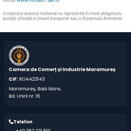
www.fonduri-ue.ro
vizitați
.
Conţinutul acestui material nu reprezintă în mod obligatoriu
poziţia oficială a Uniunii Europene sau a Guvernului României.
Camera de Comerț și Industrie Maramureș
CIF:
RO4423143
Maramureș, Baia Mare,
Bd. Unirii nr. 16
Telefon
+40 262 221 510