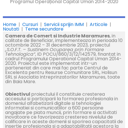
Programul Operațional Capital Uman 2014-2020
Home
|
Cursuri
|
Servicii sprijin IMM
|
Articole
|
Noutati
|
Teme secundare
Camera de Comert si Industrie Maramures
, in
calitate de Beneficiar, implementeaza in perioada 10
octombrie 2022 – 31 decembrie 2023, proiectul
„S.O.F.T. – Sustinem Ocuparea prin Formare
Tehnologica”
, ID POCU/860/3/12/142579, finantat in
cadrul Programului Operational Capital Uman 2014-
2020. Proiectul este implementat intr-un
parteneriat din care mai fac parte Centrul de
Excelenta pentru Resurse Comunitare SRL, Holisun
SRL si Asociatia Intreprinzatorilor Maramures, toate
din Baia Mare.
Obiectivul
proiectului il constituie cresterea
accesului si participarii la formarea profesionala in
domeniul alfabetizarii digitale si tehnologiei
informatiei si comunicatiilor a 600 persoane
angajate pe piata muncii, prin formare si activitati
inovatoare ce favorizeaza cresterea nivelului de
calificare in aceste domenii si sporirea capacitatii de
insertie profesionala si a adaptabilitatii acestora la