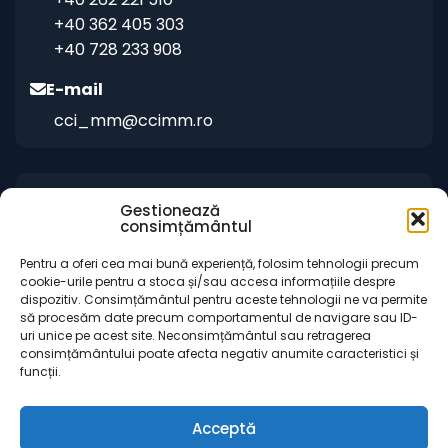
+40 362 405 303
+40 728 233 908
E-mail
cci_mm@ccimm.ro
Indicații de orientare
Gestionează
consimțământul
Sediul CCI Maramureș
Centrul de Instruire și Marketing al CCI
Pentru a oferi cea mai bună experiență, folosim tehnologii precum
cookie-urile pentru a stoca și/sau accesa informațiile despre
Maramureș „Gheorghe Marcaș”
dispozitiv. Consimțământul pentru aceste tehnologii ne va permite
să procesăm date precum comportamentul de navigare sau ID-
uri unice pe acest site. Neconsimțământul sau retragerea
consimțământului poate afecta negativ anumite caracteristici și
funcții.
Acceptă