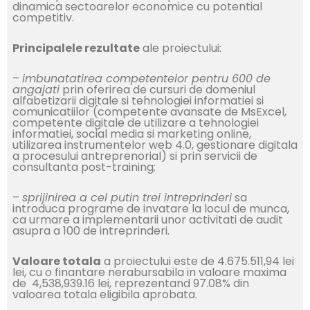
dinamica sectoarelor economice cu potential
competitiv.
Principalele rezultate
ale proiectului:
–
imbunatatirea competentelor pentru 600 de
angajati
prin oferirea de cursuri de domeniul
alfabetizarii digitale si tehnologiei informatiei si
comunicatiilor (competente avansate de MsExcel,
competente digitale de utilizare a tehnologiei
informatiei, social media si marketing online,
utilizarea instrumentelor web 4.0, gestionare digitala
a procesului antreprenorial) si prin servicii de
consultanta post-training;
–
sprijinirea a cel putin trei intreprinderi
sa
introduca programe de invatare la locul de munca,
ca urmare a implementarii unor activitati de audit
asupra a 100 de intreprinderi.
Valoare totala
a proiectului este de 4.675.511,94 lei
lei, cu o finantare nerabursabila in valoare maxima
de 4,538,939.16 lei, reprezentand 97.08% din
valoarea totala eligibila aprobata.