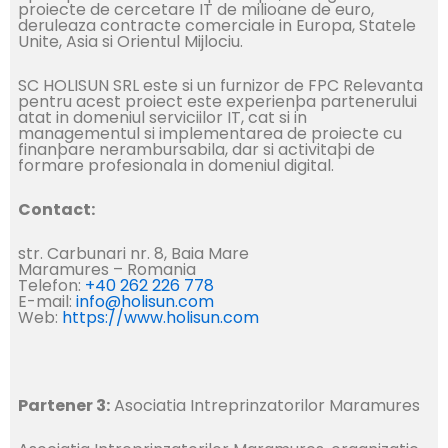
proiecte de cercetare IT de milioane de euro,
deruleaza contracte comerciale in Europa, Statele
Unite, Asia si Orientul Mijlociu.
SC HOLISUN SRL este si un furnizor de FPC Relevanta
pentru acest proiect este experienþa partenerului
atat in domeniul serviciilor IT, cat si in
managementul si implementarea de proiecte cu
finanþare nerambursabila, dar si activitaþi de
formare profesionala in domeniul digital.
Contact:
str. Carbunari nr. 8, Baia Mare
Maramures – Romania
Telefon:
+40 262 226 778
E-mail:
info@holisun.com
Web:
https://www.holisun.com
Partener 3:
Asociatia Intreprinzatorilor Maramures