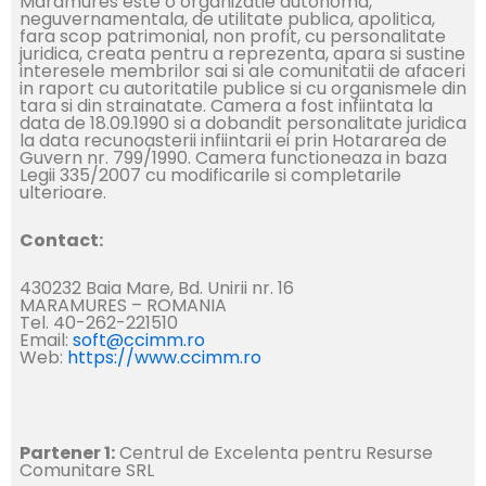
Maramures este o organizatie autonoma,
neguvernamentala, de utilitate publica, apolitica,
fara scop patrimonial, non profit, cu personalitate
juridica, creata pentru a reprezenta, apara si sustine
interesele membrilor sai si ale comunitatii de afaceri
in raport cu autoritatile publice si cu organismele din
tara si din strainatate. Camera a fost infiintata la
data de 18.09.1990 si a dobandit personalitate juridica
la data recunoasterii infiintarii ei prin Hotararea de
Guvern nr. 799/1990. Camera functioneaza in baza
Legii 335/2007 cu modificarile si completarile
ulterioare.
Contact:
430232 Baia Mare, Bd. Unirii nr. 16
MARAMURES – ROMANIA
Tel. 40-262-221510
Email:
soft@ccimm.ro
Web:
https://www.ccimm.ro
Partener 1:
Centrul de Excelenta pentru Resurse
Comunitare SRL