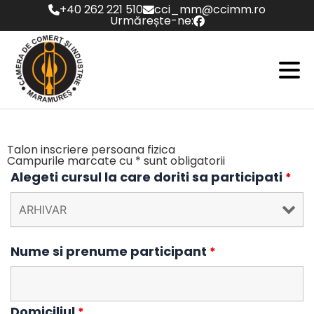
Skip
+40 262 221 510
cci_mm@ccimm.ro
to
Urmărește-ne:
content
Talon inscriere persoana fizica
Campurile marcate cu * sunt obligatorii
Alegeti cursul la care doriti sa participati
*
Nume si prenume participant
*
Domiciliul
*