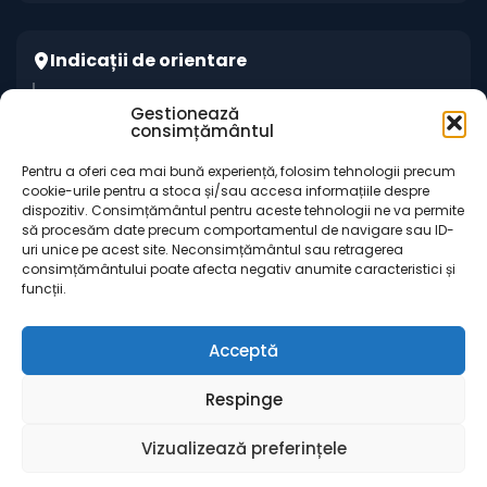
Indicații de orientare
Sediul CCI Maramureș
Gestionează
consimțământul
Centrul de Instruire și Marketing al CCI
Maramureș „Gheorghe Marcaș”
Pentru a oferi cea mai bună experiență, folosim tehnologii precum
cookie-urile pentru a stoca și/sau accesa informațiile despre
dispozitiv. Consimțământul pentru aceste tehnologii ne va permite
să procesăm date precum comportamentul de navigare sau ID-
uri unice pe acest site. Neconsimțământul sau retragerea
consimțământului poate afecta negativ anumite caracteristici și
funcții.
Acceptă
Informații utile
Contact
Respinge
© 2026 Camera de Comerț și Industrie Maramureș
Vizualizează preferințele
Powered by