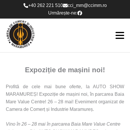
Skip
+40 262 221 510
cci_mm@ccimm.ro
to
Urmărește-ne:
content
Expoziție de mașini noi!
Profită de cele mai bune oferte, la AUTO SHOW
MARAMUREȘ! Expoziție de mașini noi, în parcarea Baia
Mare Value Centre! 26 – 28 mai! Eveniment organizat de
Camera de Comerț și Industrie Maramureș.
Vino în 26 – 28 mai în parcarea Baia Mare Value Centre