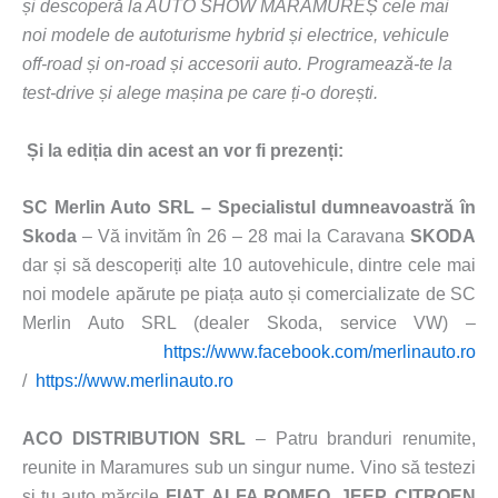
și descoperă la AUTO SHOW MARAMUREȘ cele mai
noi modele de autoturisme hybrid și electrice, vehicule
off-road și on-road și accesorii auto. Programează-te la
test-drive și alege mașina pe care ți-o dorești.
Și la ediția din acest an vor fi prezenți:
SC Merlin Auto SRL – Specialistul dumneavoastră în
Skoda
– Vă invităm în 26 – 28 mai la Caravana
SKODA
dar și să descoperiți alte 10 autovehicule, dintre cele mai
noi modele apărute pe piața auto și comercializate de SC
Merlin Auto SRL (dealer Skoda, service VW) –
https://www.facebook.com/merlinauto.ro
/
https://www.merlinauto.ro
ACO DISTRIBUTION SRL
– Patru branduri renumite,
reunite in Maramures sub un singur nume. Vino să testezi
și tu auto mărcile
FIAT, ALFA ROMEO, JEEP, CITROEN