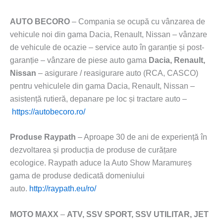
AUTO BECORO
– Compania se ocupă cu vânzarea de
vehicule noi din gama Dacia, Renault, Nissan – vânzare
de vehicule de ocazie – service auto în garanție și post-
garanție – vânzare de piese auto gama
Dacia, Renault,
Nissan
– asigurare / reasigurare auto (RCA, CASCO)
pentru vehiculele din gama Dacia, Renault, Nissan –
asistență rutieră, depanare pe loc și tractare auto –
https://autobecoro.ro/
Produse Raypath
– Aproape 30 de ani de experiență în
dezvoltarea și producția de produse de curățare
ecologice. Raypath aduce la Auto Show Maramureș
gama de produse dedicată domeniului
auto.
http://raypath.eu/ro/
MOTO MAXX
–
ATV, SSV SPORT, SSV UTILITAR, JET