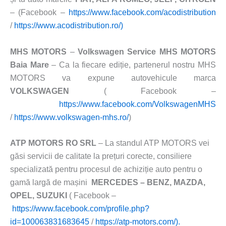
– (Facebook –
https://www.facebook.com/acodistribution
/
https://www.acodistribution.ro/)
MHS MOTORS
–
Volkswagen Service MHS MOTORS
Baia Mare
– Ca la fiecare ediție, partenerul nostru MHS
MOTORS va expune autovehicule marca
VOLKSWAGEN
( Facebook –
https://www.facebook.com/VolkswagenMHS
/
https://www.volkswagen-mhs.ro/
)
ATP MOTORS RO SRL
– La standul ATP MOTORS vei
găsi servicii de calitate la prețuri corecte, consiliere
specializată pentru procesul de achiziție auto pentru o
gamă largă de mașini
MERCEDES – BENZ, MAZDA,
OPEL, SUZUKI
( Facebook –
https://www.facebook.com/profile.php?
id=100063831683645
/
https://atp-motors.com/).