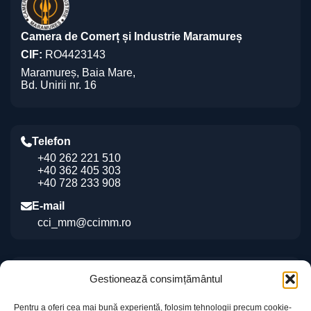
Camera de Comerț și Industrie Maramureș
CIF:
RO4423143
Maramureș, Baia Mare,
Bd. Unirii nr. 16
Telefon
+40 262 221 510
+40 362 405 303
+40 728 233 908
E-mail
cci_mm@ccimm.ro
Indicații de orientare
Gestionează consimțământul
Sediul CCI Maramureș
Pentru a oferi cea mai bună experiență, folosim tehnologii precum cookie-
Centrul de Instruire și Marketing al CCI Maramureș